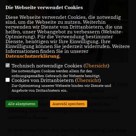
Die Webseite verwendet Cookies
Diese Webseite verwendet Cookies, die notwendig
sind, um die Webseite zu nutzen. Weiterhin
verwenden wir Dienste von Drittanbietern, die uns
helfen, unser Webangebot zu verbessern (Website-
Optmierung). Für die Verwendung bestimmter
Dienste, benötigen wir Ihre Einwilligung. Ihre
Einwilligung können Sie jederzeit widerrufen. Weitere
Informationen finden Sie in unserer
Datenschutzerklärung
.
Technisch notwendige Cookies (
Übersicht
)
Die notwendigen Cookies werden allein für den
ordnungsgemäßen Gebrauch der Webseite benötigt.
Cookies von Drittanbietern (
Übersicht
)
Für den CDU-Bezirksvorsitzenden Paul Ziemiak ist Dr. Peter
Zur Optimierung unserer Webseite binden wir Dienste und
Liese „Mister Europa“. „Europa steht vor großen
Angebote von Drittanbietern ein.
Herausforderungen und Chancen. Dafür brauchen wir
Menschen wie Peter Liese,“ begründet Ziemiak den
Alle akzeptieren
Auswahl speichern
Vorschlag. Er sei eine wichtige Stimme für Südwestfalen
und NRW in Europa.
Dr. Peter Liese freute sich über die Nominierung: „Ich freue