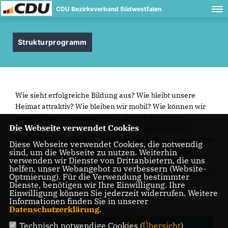
CDU Bezirksverband Südwestfalen
Strukturprogramm
Wie sieht erfolgreiche Bildung aus? Wie bleibt unsere
Heimat attraktiv? Wie bleiben wir mobil? Wie können wir
unsere Umwelt bewahren? Wie sichern wir unsere
Die Webseite verwendet Cookies
Innovationskraft? Wie bleibt unsere Region sicher?
Kurzum: Wie können wir unser Südwestfalen noch stärker
Diese Webseite verwendet Cookies, die notwendig
machen? Auf diese Fragen gibt das Strukturprogramm
sind, um die Webseite zu nutzen. Weiterhin
verwenden wir Dienste von Drittanbietern, die uns
der CDU-Südwestfalen Antworten. In ihrem
helfen, unser Webangebot zu verbessern (Website-
Strukturprogramm beschreibt die Südwestfalen-CDU ihre
Optmierung). Für die Verwendung bestimmter
Dienste, benötigen wir Ihre Einwilligung. Ihre
politischen Ziele.
Einwilligung können Sie jederzeit widerrufen. Weitere
Informationen finden Sie in unserer
Datenschutzerklärung
.
Technisch notwendige Cookies (
Übersicht
)