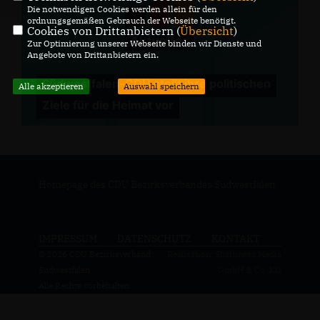
Die notwendigen Cookies werden allein für den
ordnungsgemäßen Gebrauch der Webseite benötigt.
Cookies von Drittanbietern (
Übersicht
)
Zur Optimierung unserer Webseite binden wir Dienste und
Angebote von Drittanbietern ein.
Südwestfalen-CDU stellt ihre politischen
Alle akzeptieren
Auswahl speichern
Ziele für die Heimat vor
Homepage des CDU Bezirksverbandes Südwestfalen
IMPRESSUM
DATENSCHUTZ
KONTAKT
© 2026 CDU Bezirksverband
Realisation: Sharkness Media
Südwestfalen
GmbH & Co. KG
Alle Rechte vorbehalten.