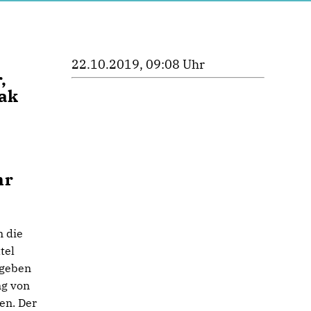
22.10.2019, 09:08 Uhr
,
iak
hr
n die
tel
rgeben
ng von
en. Der