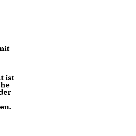
mit
r
 ist
che
 der
len.