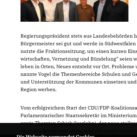
Regierungspräsident stets aus Landesbehörden he
Bürgermeister sei gut und werde in Südwestfalen
nutzte die Fraktionssitzung, um einen kurzen Ein
wirtschaften, Vernetzung und Bündelung“ seien wi
leben in Orten, Neues entsteht vor Ort. Problem
nannte Vogel die Themenbereiche Schulen und Ges
und Unterstützung der Kommunen einsetzen und w
Region werben.
Vom erfolgreichem Start der CDU/FDP-Koalitionsar
Parlamentarischer Staatssekretär im Ministerium
sowie
Thorsten Schick
(Iserlohn), der neue stell
über den Koalitionsvertrag und die damit verbun
Die Webseite verwendet Cookies