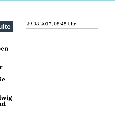
29.08.2017, 08:48 Uhr
ulte
ben
r
ie
dwig
nd