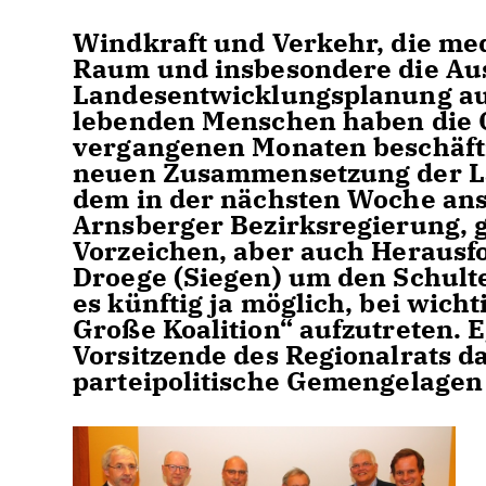
Windkraft und Verkehr, die me
Raum und insbesondere die Au
Landesentwicklungsplanung auf
lebenden Menschen haben die C
vergangenen Monaten beschäfti
neuen Zusammensetzung der La
dem in der nächsten Woche ans
Arnsberger Bezirksregierung, g
Vorzeichen, aber auch Heraus
Droege (Siegen) um den Schulter
es künftig ja möglich, bei wich
Große Koalition“ aufzutreten. E
Vorsitzende des Regionalrats d
parteipolitische Gemengelagen i