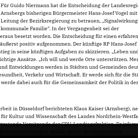
Für Guido Niermann hat die Entscheidung der Landesregi
Arnsbergs bisherigen Bürgermeister Hans-Josef Vogel mit
Leitung der Bezirksregierung zu betrauen, „Signalwirkung 
kommunale Familie“. In der Vergangenheit sei der
raus besetzt worden. Die Entscheidung für einen erfahre
 äußerst positiv aufgenommen. Der künftige RP Hans-Josef 
stieg in seine künftigen Aufgaben zu skizzieren. „Leben un
chtige Ansätze. „Ich will und werde Orte unterstützen. M
e und Entwicklungen werden in Städten und Gemeinden deut
undheit, Verkehr und Wirtschaft. Er werde sich für die S
erde dabei auch für die Gemeinsamkeit der Politik in de
beit in Düsseldorf berichteten Klaus Kaiser (Arnsberg), n
 für Kultur und Wissenschaft des Landes Nordrhein-Westf
vertretende Vorsitzende der CDU-Landtagsfraktion. Er inform
denen Auswirkungen auf die Arbeit der Regionalräte.