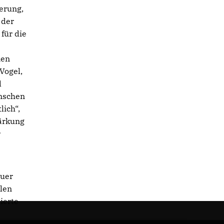
erung,
 der
für die
nen
Vogel,
d
enschen
lich“,
tärkung
r
euer
alen
ierte