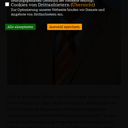
ordnungsgemäßen Gebrauch der Webseite benötigt.
Cookies von Drittanbietern (
Übersicht
)
Zur Optimierung unserer Webseite binden wir Dienste und
Angebote von Drittanbietern ein.
Alle akzeptieren
Auswahl speichern
Das ist ein erster Schritt, die Änderungen gehen aber noch
nicht weit genug“, sieht Guido Niermann, Vorsitzender der
CDU-Fraktion im Regionalrat des Regierungsbezirks
Arnsberg, noch „deutlichen Veränderungsbedarf“, zu den
von der Landesregierung vorgelegten Änderungen zum
LEP-Entwurf. Insbesondere in den Bereichen Windkraft