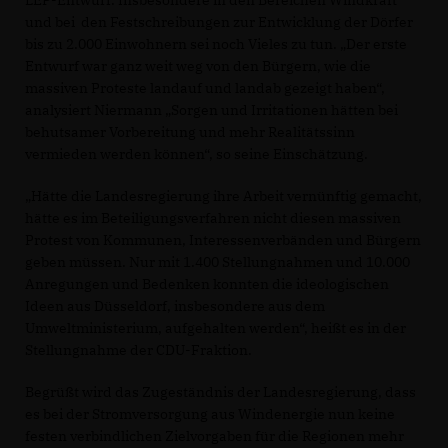
und bei den Festschreibungen zur Entwicklung der Dörfer
bis zu 2.000 Einwohnern sei noch Vieles zu tun. „Der erste
Entwurf war ganz weit weg von den Bürgern, wie die
massiven Proteste landauf und landab gezeigt haben“,
analysiert Niermann „Sorgen und Irritationen hätten bei
behutsamer Vorbereitung und mehr Realitätssinn
vermieden werden können“, so seine Einschätzung.
Hätte die Landesregierung ihre Arbeit vernünftig gemacht,
hätte es im Beteiligungsverfahren nicht diesen massiven
Protest von Kommunen, Interessenverbänden und Bürgern
geben müssen. Nur mit 1.400 Stellungnahmen und 10.000
Anregungen und Bedenken konnten die ideologischen
Ideen aus Düsseldorf, insbesondere aus dem
Umweltministerium, aufgehalten werden“, heißt es in der
Stellungnahme der CDU-Fraktion.
Begrüßt wird das Zugeständnis der Landesregierung, dass
es bei der Stromversorgung aus Windenergie nun keine
festen verbindlichen Zielvorgaben für die Regionen mehr