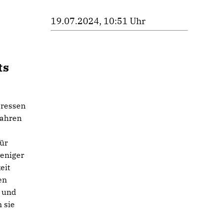
19.07.2024, 10:51 Uhr
ts
eressen
Jahren
ür
weniger
eit
en
- und
 sie