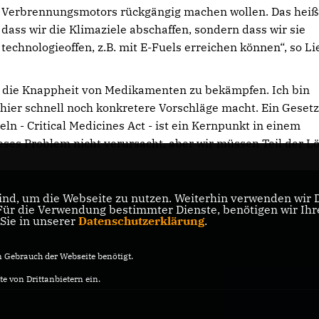
Verbrennungsmotors rückgängig machen wollen. Das heißt
dass wir die Klimaziele abschaffen, sondern dass wir sie
technologieoffen, z.B. mit E-Fuels erreichen können“, so Li
, die Knappheit von Medikamenten zu bekämpfen. Ich bin
hier schnell noch konkretere Vorschläge macht. Ein Geset
ln - Critical Medicines Act - ist ein Kernpunkt in einem
eses Problem nicht verursacht, aber wir müssen Teil der L
nd, um die Webseite zu nutzen. Weiterhin verwenden wir Di
r die Verwendung bestimmter Dienste, benötigen wir Ihre 
 Sie in unserer
Datenschutzerklärung
.
Gebrauch der Webseite benötigt.
e von Drittanbietern ein.