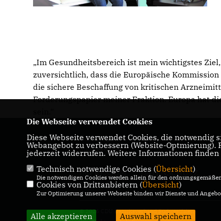
Im Gesundheitsbereich ist mein wichtigstes Ziel
zuversichtlich, dass die Europäische Kommission 
die sichere Beschaffung von kritischen Arzneimitte
Forderungspapier meiner Fraktion. Europa hat di
sein.“
Die Webseite verwendet Cookies
Diese Webseite verwendet Cookies, die notwendig si
Homepage des CDU Bezirksverbandes
Webangebot zu verbessern (Website-Optmierung). Fü
Südwestfalen
jederzeit widerrufen. Weitere Informationen finden
Technisch notwendige Cookies (
Übersicht
)
IMPRESSUM
DATENSCHUTZ
Die notwendigen Cookies werden allein für den ordnungsgemäßen 
Cookies von Drittanbietern (
KONTAKT
Übersicht
)
Zur Optimierung unserer Webseite binden wir Dienste und Angebot
© 2026 CDU Bezirksverband Südwestfalen
Alle akzeptieren
Auswahl speichern