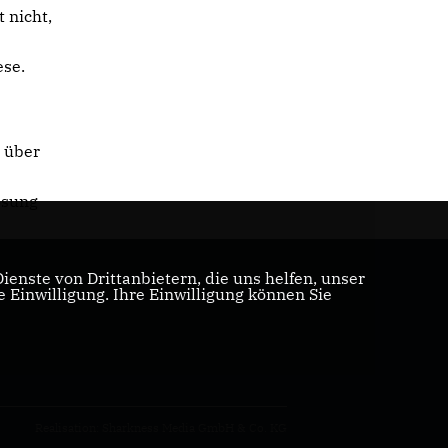
 nicht,
ese.
z über
ösung
enste von Drittanbietern, die uns helfen, unser
Einwilligung. Ihre Einwilligung können Sie
Realisation: Sharkness Media GmbH & Co. KG