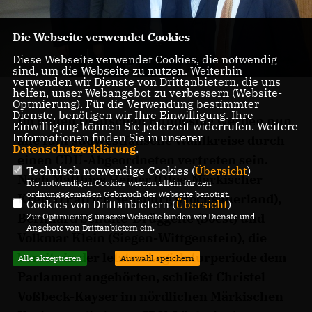
Die Webseite verwendet Cookies
Diese Webseite verwendet Cookies, die notwendig
sind, um die Webseite zu nutzen. Weiterhin
verwenden wir Dienste von Drittanbietern, die uns
helfen, unser Webangebot zu verbessern (Website-
Optmierung). Für die Verwendung bestimmter
Dienste, benötigen wir Ihre Einwilligung. Ihre
Im neuen Deutschen Bundestag werden nun
Einwilligung können Sie jederzeit widerrufen. Weitere
Informationen finden Sie in unserer
alle fünf südwestfälische Wahlkreise durch
Datenschutzerklärung
.
einen CDU-Abgeordneten vertreten sein.
Technisch notwendige Cookies (
Übersicht
)
Nach Matthias Heider (Olpe-Märkischer
Die notwendigen Cookies werden allein für den
ordnungsgemäßen Gebrauch der Webseite benötigt.
Kreis I) Patrick Sensburg (Hochsauerland),
Cookies von Drittanbietern (
Übersicht
)
Bernhard Schulte-Drüggelte (Soest) und
Zur Optimierung unserer Webseite binden wir Dienste und
Angebote von Drittanbietern ein.
Volkmar Klein (Siegen-Wittgenstein), die
bereits in der letzten Legislaturperiode dem
Alle akzeptieren
Auswahl speichern
Parlament angehörten, schließt Christel
Voßbeck-Kayser im nördlichen Märkischen