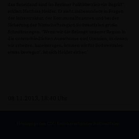
das Sauerland sind im Berliner Politikbetrieb ein Begriff",
erklärt Matthias Heider. Er sieht insbesondere in Fragen
der Infrastruktur, der Kommunalfinanzen und bei der
Sicherung der Wirtschaftsregion Südwestfalen große
Schnittmengen. "Wenn wir die Belange unserer Region in
die unterschiedlichen Ausschüsse und Gremien, in denen
wir arbeiten, hineintragen, können wir für Südwestfalen
etwas bewegen", ist sich Heider sicher."
08.11.2013, 18:40 Uhr
Homepage des CDU Bezirksverbandes Südwestfalen