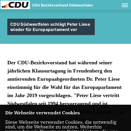
CDU Bezirksverband Südwestfalen
CDU Südwestfalen schlägt Peter Liese
wieder für Europaparlament vor
Der CDU-Bezirksvorstand hat während seiner
jährlichen Klausurtagung in Freudenberg den
amtierenden Europaabgeordneten Dr. Peter Liese
einstimmig für die Wahl für das Europaparlament
im Jahr 2019 vorgeschlagen. "Peter Liese vertritt
Südwestfalen seit 1994 hervorragend und ist
Stimme unserer Region in Brüssel und Europa", so
Die Webseite verwendet Cookies
der Bezirksvorsitzende Klaus Kaiser.
Diese Webseite verwendet Cookies, die notwendig
sind, um die Webseite zu nutzen. Weiterhin