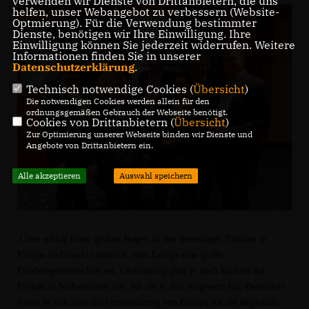
verwenden wir Dienste von Drittanbietern, die uns
helfen, unser Webangebot zu verbessern (Website-
Optmierung). Für die Verwendung bestimmter
Dienste, benötigen wir Ihre Einwilligung. Ihre
Einwilligung können Sie jederzeit widerrufen. Weitere
Informationen finden Sie in unserer
Datenschutzerklärung
.
Technisch notwendige Cookies (
Übersicht
)
Die notwendigen Cookies werden allein für den
ordnungsgemäßen Gebrauch der Webseite benötigt.
Cookies von Drittanbietern (
Übersicht
)
Zur Optimierung unserer Webseite binden wir Dienste und
Angebote von Drittanbietern ein.
Alle akzeptieren
Auswahl speichern
Liese schlug einen großen Bogen zu den derzeitigen Themen in
Europa und machte deutlich, dass Europa eine große
Friedensgemeinschaft sei. Gleichzeitig ging er auch konkret auf
Projekt in Südwestfalen ein, für die er sich eingesetzt hat. Besonders
freute er sich über die Unterstützung von Europa für die Regionale