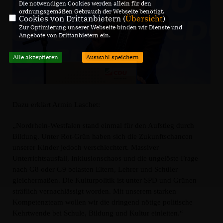
Die notwendigen Cookies werden allein für den
ordnungsgemäßen Gebrauch der Webseite benötigt.
Cookies von Drittanbietern (
Übersicht
)
Zur Optimierung unserer Webseite binden wir Dienste und
Angebote von Drittanbietern ein.
Alle akzeptieren
Auswahl speichern
Dazu erklärt Armin Laschet:
Nordrhein-Westfalen stand einmal für den Aufstieg durch
Bildung. Unter Rot-Grün haben sich die Zukunftschancen
unserer Kinder jedoch verschlechtert. Massiver
Unterrichtsausfall, Inklusionschaos und die ungelöste Frage
nach G8 oder G9 belasten Eltern, Lehrer und Schüler
gleichermaßen. Die Kulturpolitik ist unter SPD und Grünen
sträflich vernachlässigt worden. Mit unserem starken
Kompetenzteam wollen wir die dringend nötige politische
Kehrtwende bei Schule, Bildung und Kultur einleiten.“