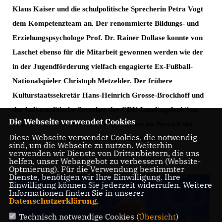
Klaus Kaiser
und die
schulpolitische Sprecherin
Petra Vogt
dem Kompetenzteam an.
Der renommierte Bildungs- und
Erziehungspsychologe
Prof. Dr. Rainer Dollase
konnte von
Laschet ebenso für die Mitarbeit gewonnen werden wie der
in der Jugendförderung vielfach engagierte Ex-Fußball-
Nationalspieler
Christoph Metzelder
.
Der frühere
Kulturstaatssekretär
Hans-Heinrich Grosse-Brockhoff
und
der kulturpolitische Sprecher der CDU-Landtagsfraktion,
Die Webseite verwendet Cookies
Prof. Dr. Dr. Thomas Sternberg
, werden im Bereich der
Diese Webseite verwendet Cookies, die notwendig
Kulturpolitik die Grundlagen für einen guten
sind, um die Webseite zu nutzen. Weiterhin
verwenden wir Dienste von Drittanbietern, die uns
Koalitionsvertrag legen.
helfen, unser Webangebot zu verbessern (Website-
Optmierung). Für die Verwendung bestimmter
Dienste, benötigen wir Ihre Einwilligung. Ihre
Einwilligung können Sie jederzeit widerrufen. Weitere
Informationen finden Sie in unserer
Datenschutzerklärung
.
Technisch notwendige Cookies (
Übersicht
)