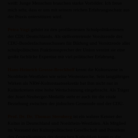
weiß: Junge Menschen brauchen starke Vorbilder. Ich freue
mich sehr, dass er uns mit seinem reichen Erfahrungsschatz aus
der Praxis unterstützen wird.
Petra Vogt
gehört zu den profiliertesten Schulpolitikerinnen
der CDU Deutschlands. Als stellvertretende Vorsitzende des
CDU-Bundesfachausschusses für Bildung und Vorsitzende aller
schulpolitischen Fraktionssprecher der Union vereint sie eine
große fachliche Expertise mit viel politischer Erfahrung.
Hans-Heinrich Grosse-Brockhoff
kennt die Kulturszene in
Nordrhein-Westfalen wie seine Westentasche. Sein langjähriges
Wirken als NRW-Kulturstaatssekretär hat ihm nicht nur in
Kulturkreisen eine hohe Wertschätzung eingebracht. Als Träger
der Josef-Neuberger-Medaille steht er auch für die vitale
Beziehung zwischen der jüdischen Gemeinde und der CDU.
Prof. Dr. Dr. Thomas Sternberg
ist ein wahrer Kenner der
Kultur in Deutschland und Nordrhein-Westfalen. Als Mitglied
im Vorstand der Kulturpolitischen Gesellschaft und Präsident
des Zentralkomitees der deutschen Katholiken kennt er die