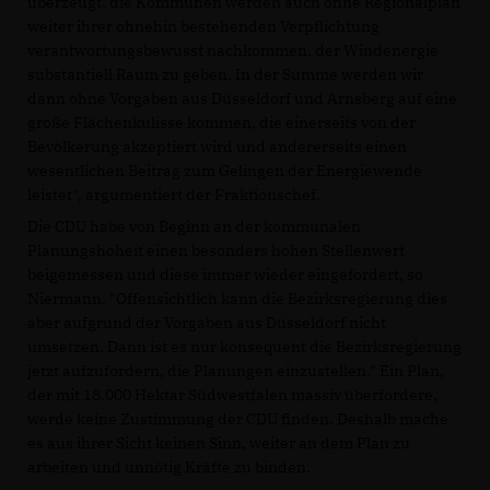
überzeugt, die Kommunen werden auch ohne Regionalplan
weiter ihrer ohnehin bestehenden Verpflichtung
verantwortungsbewusst nachkommen, der Windenergie
substantiell Raum zu geben. In der Summe werden wir
dann ohne Vorgaben aus Düsseldorf und Arnsberg auf eine
große Flächenkulisse kommen, die einerseits von der
Bevölkerung akzeptiert wird und andererseits einen
wesentlichen Beitrag zum Gelingen der Energiewende
leistet", argumentiert der Fraktionschef.
Die CDU habe von Beginn an der kommunalen
Planungshoheit einen besonders hohen Stellenwert
beigemessen und diese immer wieder eingefordert, so
Niermann. "Offensichtlich kann die Bezirksregierung dies
aber aufgrund der Vorgaben aus Düsseldorf nicht
umsetzen. Dann ist es nur konsequent die Bezirksregierung
jetzt aufzufordern, die Planungen einzustellen." Ein Plan,
der mit 18.000 Hektar Südwestfalen massiv überfordere,
werde keine Zustimmung der CDU finden. Deshalb mache
es aus ihrer Sicht keinen Sinn, weiter an dem Plan zu
arbeiten und unnötig Kräfte zu binden.