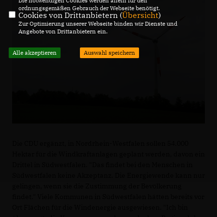
Die notwendigen Cookies werden allein für den
ordnungsgemäßen Gebrauch der Webseite benötigt.
Cookies von Drittanbietern (
Übersicht
)
Zur Optimierung unserer Webseite binden wir Dienste und
Angebote von Drittanbietern ein.
Alle akzeptieren
Auswahl speichern
Die CDU ergänzt, in Nordrhein-Westfalen sollen 54.000
Hektar für die Windkraftanlagen geplant werden, davon ein
Drittel in Südwestfalen. "Das findet bei den Menschen in
Südwestfalen keine Akzeptanz. Die Energiewende kann nur
gelingen, wenn sie die Zustimmung der Bevölkerung
findet." Viele Kommunen in Südwestfalen hätten bereits vor
Ort Flächen für die Windenergie ausgewiesen. "Ich bin