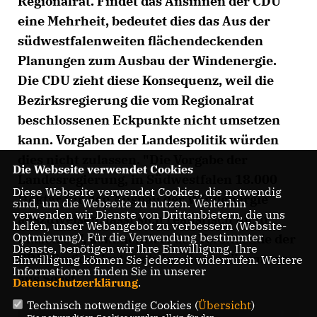
Regionalrat. Findet das Ansinnen der CDU
eine Mehrheit, bedeutet dies das Aus der
südwestfalenweiten flächendeckenden
Planungen zum Ausbau der Windenergie.
Die CDU zieht diese Konsequenz, weil die
Bezirksregierung die vom Regionalrat
beschlossenen Eckpunkte nicht umsetzen
kann. Vorgaben der Landespolitik würden
dies nicht zulassen. "Die Vorgabe der
Die Webseite verwendet Cookies
Landesregierung, in Südwestfalen 18.000
Diese Webseite verwendet Cookies, die notwendig
Hektar für den Ausbau der Windenergie
sind, um die Webseite zu nutzen. Weiterhin
verwenden wir Dienste von Drittanbietern, die uns
auszuweisen, lässt sich realistisch nicht
helfen, unser Webangebot zu verbessern (Website-
Optmierung). Für die Verwendung bestimmter
umsetzen", kommentiert der Vorsitzende der
Dienste, benötigen wir Ihre Einwilligung. Ihre
CDU-Regionalratsfraktion Guido Niermann
Einwilligung können Sie jederzeit widerrufen. Weitere
Informationen finden Sie in unserer
aus Soest.
Datenschutzerklärung
.
Technisch notwendige Cookies (
Übersicht
)