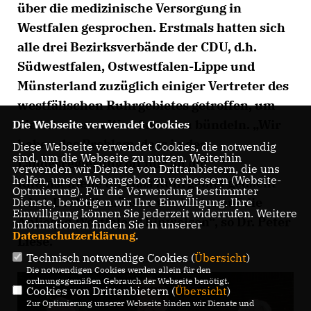
über die medizinische Versorgung in
Westfalen gesprochen. Erstmals hatten sich
alle drei Bezirksverbände der CDU, d.h.
Südwestfalen, Ostwestfalen-Lippe und
Münsterland zuzüglich einiger Vertreter des
westfälischen Ruhrgebietes getroffen, um
die Interessen Westfalens zu bündeln. „Wir
Die Webseite verwendet Cookies
haben das Problem, dass in der
Diese Webseite verwendet Cookies, die notwendig
sind, um die Webseite zu nutzen. Weiterhin
Landesregierung oft nur an die
verwenden wir Dienste von Drittanbietern, die uns
helfen, unser Webangebot zu verbessern (Website-
Rheinschiene und das Ruhrgebiet gedacht
Optmierung). Für die Verwendung bestimmter
wird. Deshalb müssen wir lauter auf die
Dienste, benötigen wir Ihre Einwilligung. Ihre
Einwilligung können Sie jederzeit widerrufen. Weitere
Anliegen Westfalens hinweisen“, so Dr. Peter
Informationen finden Sie in unserer
Datenschutzerklärung
.
Liese.
Technisch notwendige Cookies (
Übersicht
)
Die notwendigen Cookies werden allein für den
ordnungsgemäßen Gebrauch der Webseite benötigt.
Cookies von Drittanbietern (
Übersicht
)
Zur Optimierung unserer Webseite binden wir Dienste und