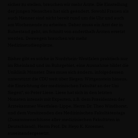
sicher zu stellen, brauchen wir mehr Ärzte. Die Einstellung
der jungen Menschen hat sich geändert. Sowohl Frauen als
auch Männer sind nicht bereit rund um die Uhr und auch
am Wochenende zu arbeiten. Daher muss ein Arzt der in
Ruhestand geht, im Schnitt von anderthalb Ärzten ersetzt
werden. Deswegen brauchen wir mehr
Medizinstudienplätze.
Bisher gibt es solche in Nordrhein-Westfalen praktisch nur
im Rheinland und im Ruhrgebiet, eine Ausnahme bildet die
Uniklinik Münster. Dies muss sich ändern, infolgedessen
unterstützt die CDU weit über Siegen-Wittgenstein hinaus,
die Einrichtung der medizinischen Fakultät an der Uni
Siegen“, so Peter Liese. Liese hat sich in den letzten
Monaten intensiv mit Experten, z.B. dem Präsidenten der
Ärztekammer Westfalen-Lippe, Herrn Dr. Theo Windhorst,
und dem Vorsitzenden des Medizinischen Fakultätentags
(Zusammenschlüsse aller medizinischen Fakultäten in
Deutschland), Herrn Prof. Dr. Heyo K. Kroemer,
auseinandergesetzt.