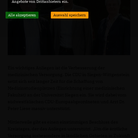
Angebote von Drittanbietern ein.
Alle akzeptieren
Auswahl speichern
Ein wichtiges Anliegen ist die Verbesserung der
medizinischen Versorgung. Die CDU in Siegen-Wittgenstein
setzt sich seit langer Zeit für die Schaffung von
Medizinstudienplätzen (Einrichtung einer medizinischen
Fakultät) an der Universität Siegen ein. Sie wird dabei vom
südwestfälischen CDU-Europaabgeordneten und Arzt Dr.
Peter Liese massiv unterstützt.
Mittlerweile gibt es einen einstimmigen Beschluss des
Kreistages, der das Anliegen unterstützt. „Um die ärztliche
Versorgung insbesondere in ländlichen Gebieten in Zukunft