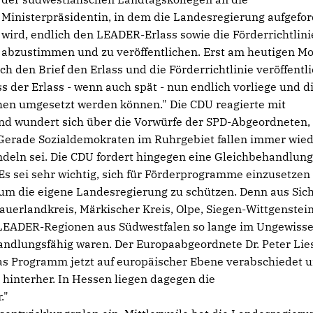
Ministerpräsidentin, in dem die Landesregierung aufgefor
wird, endlich den LEADER-Erlass sowie die Förderrichtlin
abzustimmen und zu veröffentlichen. Erst am heutigen M
 den Brief den Erlass und die Förderrichtlinie veröffentli
ass der Erlass - wenn auch spät - nun endlich vorliege und d
chen umgesetzt werden können." Die CDU reagierte mit
nd wundert sich über die Vorwürfe der SPD-Abgeordneten,
. Gerade Sozialdemokraten im Ruhrgebiet fallen immer wie
ndeln sei. Die CDU fordert hingegen eine Gleichbehandlung
Es sei sehr wichtig, sich für Förderprogramme einzusetzen
 um die eigene Landesregierung zu schützen. Denn aus Sich
sauerlandkreis, Märkischer Kreis, Olpe, Siegen-Wittgenstei
11 LEADER-Regionen aus Südwestfalen so lange im Ungewiss
dlungsfähig waren. Der Europaabgeordnete Dr. Peter Lie
das Programm jetzt auf europäischer Ebene verabschiedet 
hinterher. In Hessen liegen dagegen die
."