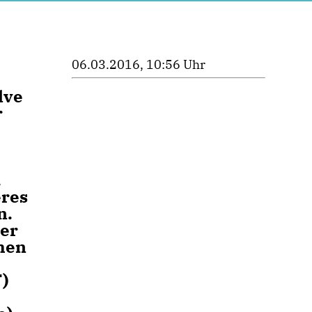
06.03.2016, 10:56 Uhr
lve
r
.
eres
n.
der
chen
)