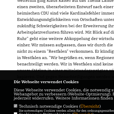
Weiterhin ging Klaus Kaiser auf das Thema Lande
einen zweiten, überarbeiteten Entwurf nach einer
heimischen CDU sind viele Kardinalsfehler immer 
Entwicklungsmöglichkeiten von Ortschaften unt
zukünftig Schwierigkeiten bei der Erweiterung ih
Arbeitsplatzverlusten führen wird. Mit Blick auf
Ruhr" geht eine weitere Abkoppelung der wirtsch
einher. Wir müssen aufpassen, dass wir durch di
nicht zu einem "Restfalen" verkommen. Er kündig
in Westfalen an. "Wir begrüßen es, wenn Regionen
benachteiligt werden. Wir in Westfalen sind kein
unsere Stärken in einer mittelstandsgeprägten w
kapieren. Und gegen Benachteiligungen werden wi
Die Webseite verwendet Cookies
Diese Webseite verwendet Cookies, die notwendig si
Homepage des CDU Bezirksverbandes
Webangebot zu verbessern (Website-Optmierung). Fü
Südwestfalen
jederzeit widerrufen. Weitere Informationen finden
Technisch notwendige Cookies (
Übersicht
)
IMPRESSUM
DATENSCHUTZ
Die notwendigen Cookies werden allein für den ordnungsgemäßen 