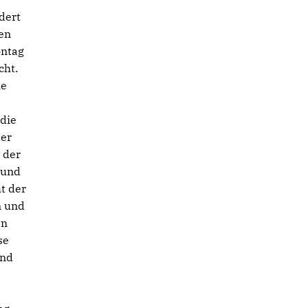
dert
ien
ontag
cht.
ie
 die
der
 der
 und
t der
n und
en
se
und