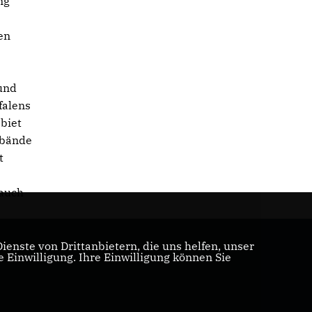
ng
en
 und
falens
biet
rbände
t
 auch
enste von Drittanbietern, die uns helfen, unser
Einwilligung. Ihre Einwilligung können Sie