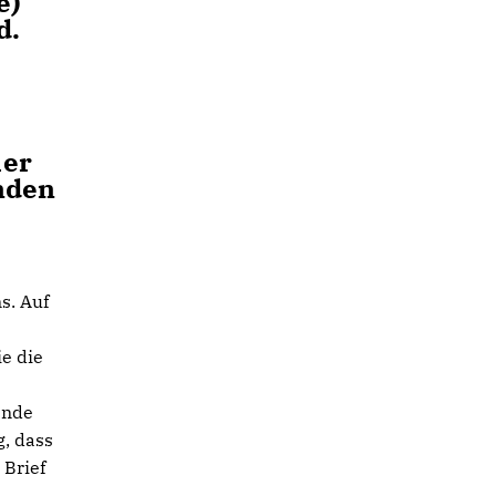
e)
d.
her
nden
s. Auf
e die
ende
g, dass
 Brief