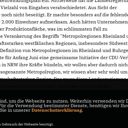
sentwicklungsplan ein. Mittlerweile hat die Landesregieru
 Vielzahl von Eingaben verabschiedetet. Aus Sicht der
noch nicht beseitigt. Er machte besonders auf die fehlend
er 2.000 Einwohner aufmerksam. Auch hätten Unternehmen
rer Produktionsfläche, was im schlimmsten Fall zu
 die Verankerung des Begriffs "Metropolregionen Rheinland
aftsstarken westfälischen Regionen, insbesondere Südwest
e Definition von Metropolregionen im Rheinland und Ruhrge
te für Anfang Juni eine gemeinsame Initiative der CDU-Ve
 in NRW ihre Kräfte bündeln, wir wollen aber dadurch nich
e sogenannte Metropolregion, wir wissen aber sehr wohl um
irtschaftsstarken Region. Das muss diese Landesregierung
r uns nachhaltig wehren", so Kaiser abschließend.
nd, um die Webseite zu nutzen. Weiterhin verwenden wir Di
r die Verwendung bestimmter Dienste, benötigen wir Ihre 
 Sie in unserer
Datenschutzerklärung
.
Gebrauch der Webseite benötigt.