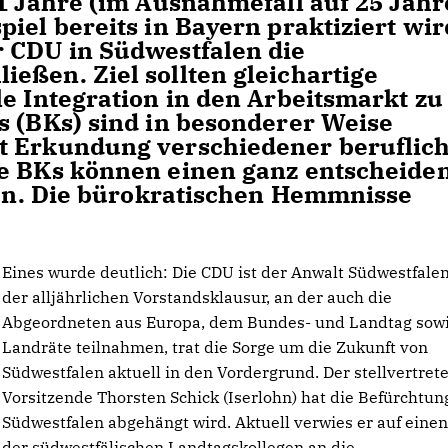
21 Jahre (im Ausnahmefall auf 25 Jahr
iel bereits in Bayern praktiziert wir
r CDU in Südwestfalen die
eßen. Ziel sollten gleichartige
le Integration in den Arbeitsmarkt zu
s (BKs) sind in besonderer Weise
t Erkundung verschiedener beruflic
ie BKs können einen ganz entscheide
lfen. Die bürokratischen Hemmnisse
Eines wurde deutlich: Die CDU ist der Anwalt Südwestfalen
der alljährlichen Vorstandsklausur, an der auch die
Abgeordneten aus Europa, dem Bundes- und Landtag sowi
Landräte teilnahmen, trat die Sorge um die Zukunft von
Südwestfalen aktuell in den Vordergrund. Der stellvertret
Vorsitzende Thorsten Schick (Iserlohn) hat die Befürchtun
Südwestfalen abgehängt wird. Aktuell verwies er auf einen
der südwestfälischen Landtagskollegen an die