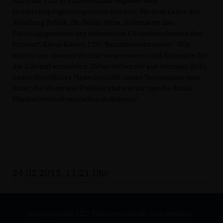
Auch die CDU in Südwestfalen begleitet den
Grundsatzprogrammprozess intensiv. Mit dem Leiter der
Abteilung Politik, Dr. Guido Hitze, diskutierte das
Führungsgremien der heimischen Christdemokraten den
Entwurf. Klaus Kaiser, CDU-Bezirksvorsitzender: "Wir
wollen uns unserer Wurzel vergewissern und Konzepte für
die Zukunft entwerfen. Dabei wollen wir aus heutiger Sicht
unser christliches Menschenbild, unser Verständnis vom
Staat, die Werte wie Freiheit und wie wir uns die Sozial
Marktwirtschaft vorstellen definieren".
24.02.2015, 11:21 Uhr
Homepage des CDU Bezirksverbandes Südwestfalen