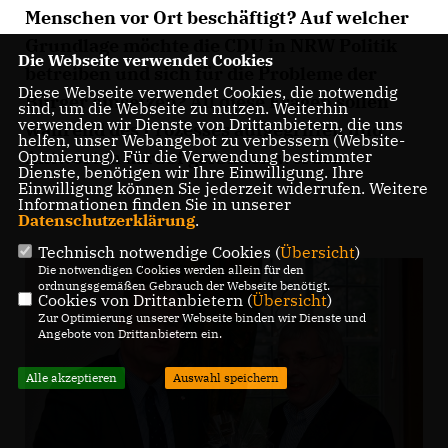
Menschen vor Ort beschäftigt? Auf welcher
Grundlage möchte die CDU in NRW Politik
Die Webseite verwendet Cookies
betreiben und sich für die Probleme der
Diese Webseite verwendet Cookies, die notwendig
Bürger einsetzen? All diese Fragen sollen
sind, um die Webseite zu nutzen. Weiterhin
verwenden wir Dienste von Drittanbietern, die uns
während des Prozesses aufgegriffen und
helfen, unser Webangebot zu verbessern (Website-
Antworten darauf gefunden werden.
Optmierung). Für die Verwendung bestimmter
Dienste, benötigen wir Ihre Einwilligung. Ihre
Einwilligung können Sie jederzeit widerrufen. Weitere
Informationen finden Sie in unserer
Datenschutzerklärung
.
Technisch notwendige Cookies (
Übersicht
)
Die notwendigen Cookies werden allein für den
ordnungsgemäßen Gebrauch der Webseite benötigt.
Cookies von Drittanbietern (
Übersicht
)
Zur Optimierung unserer Webseite binden wir Dienste und
Angebote von Drittanbietern ein.
Alle akzeptieren
Auswahl speichern