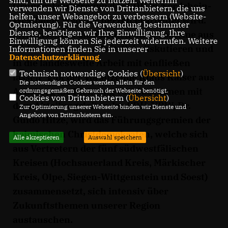
sind, um die Webseite zu nutzen. Weiterhin
Grundsatzprogramm der CDU in Nordrhein-
verwenden wir Dienste von Drittanbietern, die uns
helfen, unser Webangebot zu verbessern (Website-
Westfalen, welches derzeit erarbeitet wird.
Optmierung). Für die Verwendung bestimmter
Dienste, benötigen wir Ihre Einwilligung. Ihre
Wir möchten die Themen und Probleme aus
Einwilligung können Sie jederzeit widerrufen. Weitere
Südwestfalen grundsätzlich diskutieren und
Informationen finden Sie in unserer
Datenschutzerklärung
.
in die landesweite Arbeit mit einfließen
Technisch notwendige Cookies (
Übersicht
)
lassen“ gibt der Vorsitzende Klaus Kaiser aus
Die notwendigen Cookies werden allein für den
Arnsberg die Richtung vor. Zusammen mit
ordnungsgemäßen Gebrauch der Webseite benötigt.
Cookies von Drittanbietern (
Übersicht
)
dem Abteilungsleiter der CDU-NRW, Dr.
Zur Optimierung unserer Webseite binden wir Dienste und
Angebote von Drittanbietern ein.
Guido Hitze, wird das Führungsgremien der
heimischen Christdemokraten, welche sich
Alle akzeptieren
Auswahl speichern
aus Vertretern der fünf südwestfälischen
Kreisen (Hochsauerland Kreis, Märkischer
Kreis, Olpe, Siegen-Wittgenstein und Soest)
zusammensetzt, sich intensiv über
Zukunftsthemen unserer Region
austauschen.