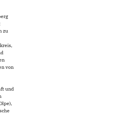
berg
t
n zu
kreis,
nd
hen
en von
r
ft und
m
Olpe),
ische