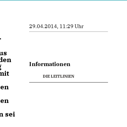
29.04.2014, 11:29 Uhr
r
us
 den
Informationen
g
mit
DIE LEITLINIEN
len
len
 sei