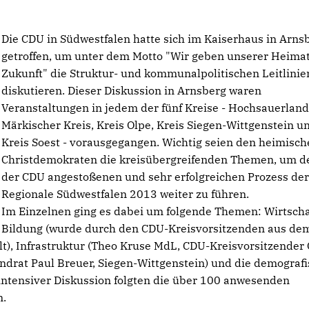
Die CDU in Südwestfalen hatte sich im Kaiserhaus in Arns
getroffen, um unter dem Motto "Wir geben unserer Heima
Zukunft" die Struktur- und kommunalpolitischen Leitlinie
diskutieren. Dieser Diskussion in Arnsberg waren
Veranstaltungen in jedem der fünf Kreise - Hochsauerland
Märkischer Kreis, Kreis Olpe, Kreis Siegen-Wittgenstein u
Kreis Soest - vorausgegangen. Wichtig seien den heimisc
Christdemokraten die kreisübergreifenden Themen, um d
der CDU angestoßenen und sehr erfolgreichen Prozess de
Regionale Südwestfalen 2013 weiter zu führen.
Im Einzelnen ging es dabei um folgende Themen: Wirtscha
Bildung (wurde durch den CDU-Kreisvorsitzenden aus de
t), Infrastruktur (Theo Kruse MdL, CDU-Kreisvorsitzender 
drat Paul Breuer, Siegen-Wittgenstein) und die demograf
 intensiver Diskussion folgten die über 100 anwesenden
n.