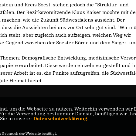
nstein und Kreis Soest, stehen jedoch die "Struktur- und
falen. Der Bezirksvorsitzende Klaus Kaiser möchte mit de
 machen, wie die Zukunft Südwestfalens aussieht. Der
dass die Aussichten bei uns vor Ort sehr gut sind. "Wir m
ich steht, aber zugleich auch aufzeigen, welchen Weg wir
tive Gegend zwischen der Soester Börde und dem Sieger- u
 Themen: Demografische Entwicklung, medizinische Verso
papiere erarbeitet. Diese werden einzeln vorgestellt und i
nserer Arbeit ist es, die Punkte aufzugreifen, die Südwestfa
ute Heimat bietet.
nd, um die Webseite zu nutzen. Weiterhin verwenden wir Di
r die Verwendung bestimmter Dienste, benötigen wir Ihre 
 Sie in unserer
Datenschutzerklärung
.
Gebrauch der Webseite benötigt.