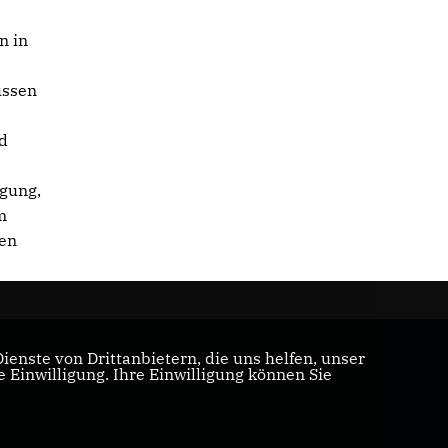
n in
üssen
nd
rgung,
m
len
enste von Drittanbietern, die uns helfen, unser
Einwilligung. Ihre Einwilligung können Sie